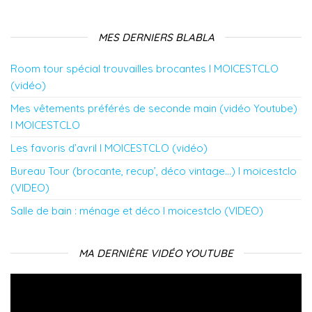
n
e
e
n
e
e
n
n
ê
n
n
o
o
t
o
o
u
u
r
u
MES DERNIERS BLABLA
u
v
v
e
v
v
e
e
)
e
e
l
l
l
Room tour spécial trouvailles brocantes l MOICESTCLO
l
l
l
l
l
e
e
e
(vidéo)
e
f
f
f
f
e
e
e
Mes vêtements préférés de seconde main (vidéo Youtube)
e
n
n
n
n
ê
ê
ê
l MOICESTCLO
ê
t
t
t
t
r
r
r
r
e
e
e
Les favoris d’avril l MOICESTCLO (vidéo)
e
)
)
)
)
Bureau Tour (brocante, recup’, déco vintage…) l moicestclo
(VIDEO)
Salle de bain : ménage et déco l moicestclo (VIDEO)
MA DERNIÈRE VIDÉO YOUTUBE
Lecteur
vidéo