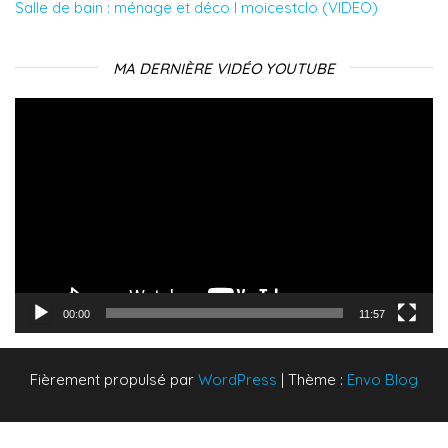
Salle de bain : ménage et déco l moicestclo (VIDEO)
MA DERNIÈRE VIDÉO YOUTUBE
Lecteur
vidéo
00:00
11:57
Fièrement propulsé par
WordPress
|
Thème :
Envo Blog