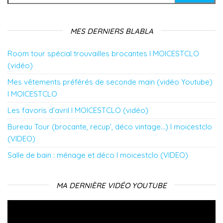
u
n
n
e
n
n
e
e
n
e
e
n
n
ê
n
n
o
o
t
o
o
u
u
r
u
MES DERNIERS BLABLA
u
v
v
e
v
v
e
e
)
e
e
l
l
l
Room tour spécial trouvailles brocantes l MOICESTCLO
l
l
l
l
l
e
e
e
(vidéo)
e
f
f
f
f
e
e
e
Mes vêtements préférés de seconde main (vidéo Youtube)
e
n
n
n
n
ê
ê
ê
l MOICESTCLO
ê
t
t
t
t
r
r
r
r
e
e
e
Les favoris d’avril l MOICESTCLO (vidéo)
e
)
)
)
)
Bureau Tour (brocante, recup’, déco vintage…) l moicestclo
(VIDEO)
Salle de bain : ménage et déco l moicestclo (VIDEO)
MA DERNIÈRE VIDÉO YOUTUBE
Lecteur
vidéo