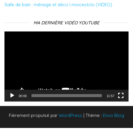
Salle de bain : ménage et déco l moicestclo (VIDEO)
MA DERNIÈRE VIDÉO YOUTUBE
Lecteur
vidéo
00:00
11:57
Fièrement propulsé par
WordPress
|
Thème :
Envo Blog