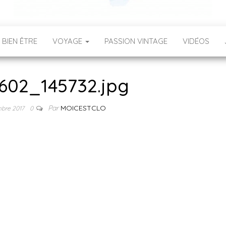
 BIEN ÊTRE
VOYAGE
PASSION VINTAGE
VIDÉOS
602_145732.jpg
Par
MOICESTCLO
mbre 2017
0