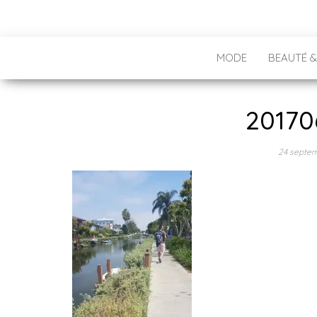
MODE
BEAUTÉ &
20170
24 septe