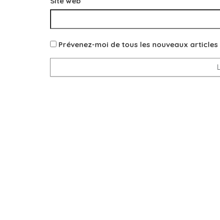
r
e
e
e
Site web
e
)
)
)
)
Prévenez-moi de tous les nouveaux articles 