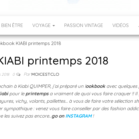
 BIEN ÊTRE
VOYAGE
PASSION VINTAGE
VIDÉOS
IABI printemps 2018
Par
MOICESTCLO
s 2018
0
rochain à Kiabi QUIMPER, j’ai préparé un l
ookbook
avec quelques 
iabi
pour le
printemps
a vraiment de quoi vous faire craquer !! Il
yures, vichy, volants, paillettes… à vous de faire votre sélection 
per sympathique : venez vous faire conseiller par des fashion addict
ne les suivez pas encore…
go on
INSTAGRAM
!