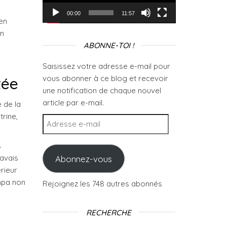
00:00
11:57
 en
on
ABONNE-TOI !
Saisissez votre adresse e-mail pour
vous abonner à ce blog et recevoir
tée
une notification de chaque nouvel
article par e-mail.
 de la
trine,
Adresse e-mail
s
’avais
Abonnez-vous
érieur
ympa non
Rejoignez les 748 autres abonnés
RECHERCHE