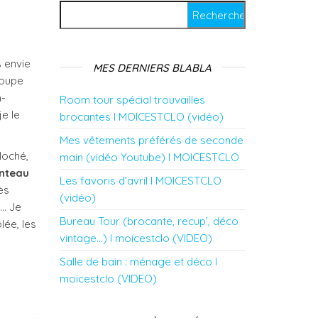
Rechercher :
s envie
MES DERNIERS BLABLA
coupe
n-
Room tour spécial trouvailles
je le
brocantes l MOICESTCLO (vidéo)
Mes vêtements préférés de seconde
iloché,
main (vidéo Youtube) l MOICESTCLO
nteau
Les favoris d’avril l MOICESTCLO
ès
(vidéo)
s… Je
Bureau Tour (brocante, recup’, déco
lée, les
vintage…) l moicestclo (VIDEO)
Salle de bain : ménage et déco l
moicestclo (VIDEO)