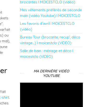
brocantes l MOICESTCLO (vidéo)
Mes vêtements préférés de seconde
et
main (vidéo Youtube) l MOICESTCLO
askets
Les favoris d’avril l MOICESTCLO
e”.
(vidéo)
parfait
es) ou
Bureau Tour (brocante, recup’, déco
u mal),
vintage…) l moicestclo (VIDEO)
jaune
Salle de bain : ménage et déco l
de
moicestclo (VIDEO)
cer
MA DERNIÈRE VIDÉO
YOUTUBE
Lecteur
vidéo
fait
t-shirt
.
anches