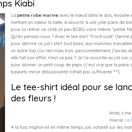
mps Kiabi
La
petite robe marine
avec le nœud dans le dos, évasée 
mettant en valeur la taille, à assortir à une jolie paire de b
pour lui retirer ce côté un peu BCBG voire même “petite fill
Qu’en pensez-vous ? Avec le tee shirt “froufrouté” (terme 
pour décrire ce joli t shirt tout blanc aux manches travaillé
un autre top (ou rien mais bon…personnellement, j’aurais d
elle fait son effet, n’est ce pas ? Je l’ai assortie au joli sac 
pour donner un petit coup de peps (c’est vrai que la paire 
baskets miroir éblouissante n’était pas suffisante ^^).
Le tee-shirt idéal pour se lan
des fleurs !
Ahah, il me 
marrer
ce 
A la fois mignon et en même temps joli, volanté sur les m