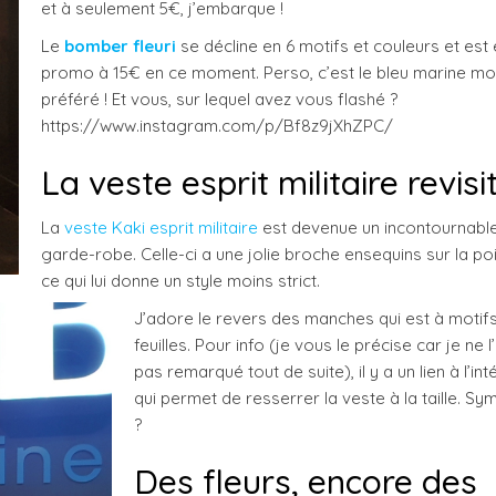
et à seulement 5€, j’embarque !
Le
bomber fleuri
se décline en 6 motifs et couleurs et est
promo à 15€ en ce moment. Perso, c’est le bleu marine m
préféré ! Et vous, sur lequel avez vous flashé ?
https://www.instagram.com/p/Bf8z9jXhZPC/
La veste esprit militaire revisi
La
veste Kaki esprit militaire
est devenue un incontournable
garde-robe. Celle-ci a une jolie broche ensequins sur la poi
ce qui lui donne un style moins strict.
J’adore le revers des manches qui est à motif
feuilles. Pour info (je vous le précise car je ne l
pas remarqué tout de suite), il y a un lien à l’int
qui permet de resserrer la veste à la taille. S
?
Des fleurs, encore des