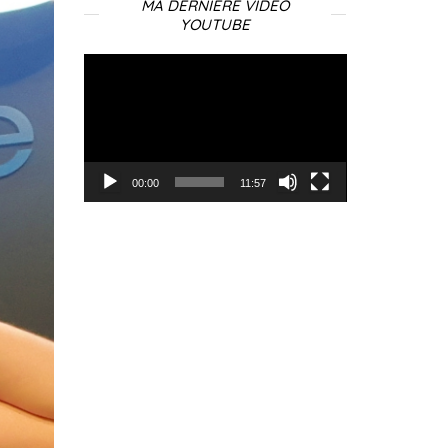
MA DERNIÈRE VIDÉO
YOUTUBE
Lecteur
vidéo
00:00
11:57