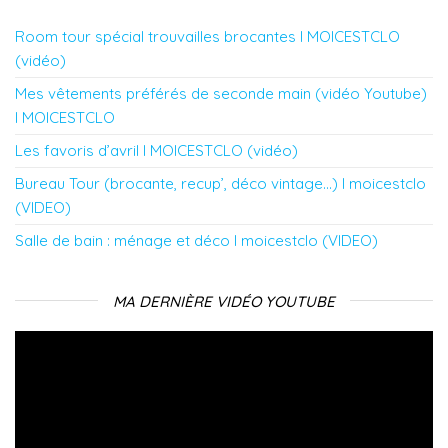
Room tour spécial trouvailles brocantes l MOICESTCLO
(vidéo)
Mes vêtements préférés de seconde main (vidéo Youtube)
l MOICESTCLO
Les favoris d’avril l MOICESTCLO (vidéo)
Bureau Tour (brocante, recup’, déco vintage…) l moicestclo
(VIDEO)
Salle de bain : ménage et déco l moicestclo (VIDEO)
MA DERNIÈRE VIDÉO YOUTUBE
Lecteur
vidéo