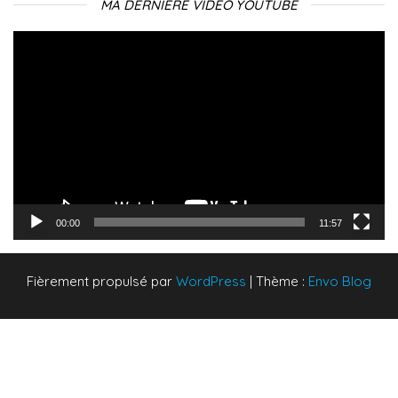
MA DERNIÈRE VIDÉO YOUTUBE
Lecteur
vidéo
00:00
11:57
Fièrement propulsé par
WordPress
|
Thème :
Envo Blog