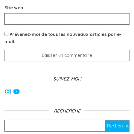
r
e
e
e
e
)
)
)
Site web
)
Prévenez-moi de tous les nouveaux articles par e-
mail.
SUIVEZ-MOI !
Instagram
YouTube
RECHERCHE
Rechercher :