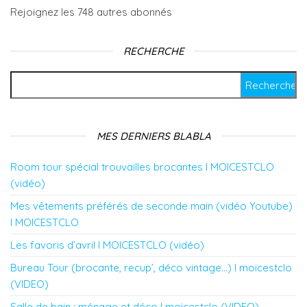
Rejoignez les 748 autres abonnés
RECHERCHE
Rechercher :
MES DERNIERS BLABLA
Room tour spécial trouvailles brocantes l MOICESTCLO
(vidéo)
Mes vêtements préférés de seconde main (vidéo Youtube)
l MOICESTCLO
Les favoris d’avril l MOICESTCLO (vidéo)
Bureau Tour (brocante, recup’, déco vintage…) l moicestclo
(VIDEO)
Salle de bain : ménage et déco l moicestclo (VIDEO)