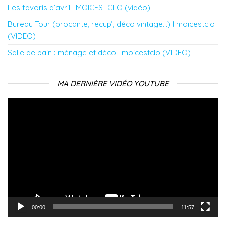
Les favoris d’avril l MOICESTCLO (vidéo)
Bureau Tour (brocante, recup’, déco vintage…) l moicestclo
(VIDEO)
Salle de bain : ménage et déco l moicestclo (VIDEO)
MA DERNIÈRE VIDÉO YOUTUBE
Lecteur
vidéo
00:00
11:57