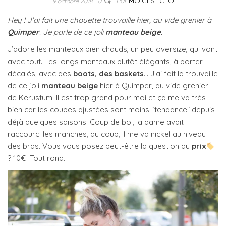
Par
MOICESTCLO
9 octobre 2018
0
Hey ! J’ai fait une chouette trouvaille hier, au vide grenier à
Quimper
. Je parle de ce joli
manteau beige
.
J’adore les manteaux bien chauds, un peu oversize, qui vont
avec tout. Les longs manteaux plutôt élégants, à porter
décalés, avec des
boots, des baskets
… J’ai fait la trouvaille
de ce joli
manteau beige
hier à Quimper, au vide grenier
de Kerustum. Il est trop grand pour moi et ça me va très
bien car les coupes ajustées sont moins “tendance” depuis
déjà quelques saisons. Coup de bol, la dame avait
raccourci les manches, du coup, il me va nickel au niveau
des bras. Vous vous posez peut-être la question du
prix
? 10€. Tout rond.