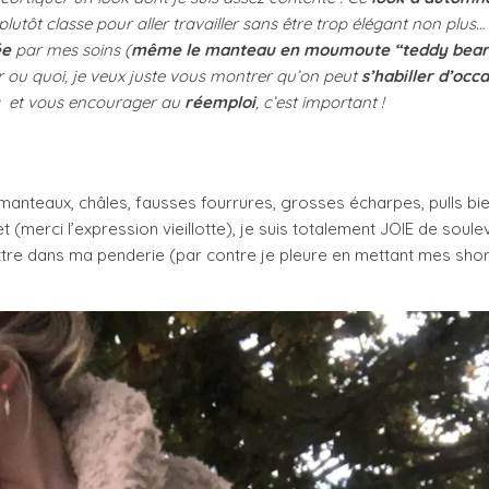
plutôt classe pour aller travailler sans être trop élégant non plus…
ée
par mes soins (
même le manteau en moumoute “teddy bear
er ou quoi, je veux juste vous montrer qu’on peut
s’habiller d’occ
rs et vous encourager au
réemploi
, c’est important !
anteaux, châles, fausses fourrures, grosses écharpes, pulls bi
t (merci l’expression vieillotte), je suis totalement JOIE de soul
mettre dans ma penderie (par contre je pleure en mettant mes sho