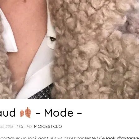
aud
– Mode –
Par
MOICESTCLO
bre 2018
1
écortiquer un look dont je suis assez contente ! Ce
look d’automn