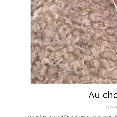
Au ch
26 octo
J’aime bien, lorsque j’ai quelques minutes, vous d