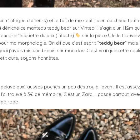
m’intrigue d’ailleurs) et le fait de me sentir bien au chaud tout 
’ai déniché ce manteau teddy bear sur Vinted. Il s’agit d’un H&m qui
t encore l’étiquette du prix (intacte)
sur la pièce ! Je le trouve 
pour ma morphologie. On dit que c’est esprit “
teddy bear
” mais 
oi j’avais mis une brebis sur mon dos. C’est vrai que cette cou
etit ours, soyons honnêtes.
r délavé aux fausses poches un peu destroy à l’avant. Il est asse
l’ai trouvé à 3€ de mémoire. C’est un Zara. Il passe partout, ave
rde robe !