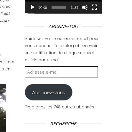
 mais
00:00
11:57
” est
asion
ABONNE-TOI !
Saisissez votre adresse e-mail pour
vous abonner à ce blog et recevoir
une notification de chaque nouvel
en
article par e-mail.
ever mon
rts en
Adresse e-mail
Abonnez-vous
Rejoignez les 748 autres abonnés
RECHERCHE