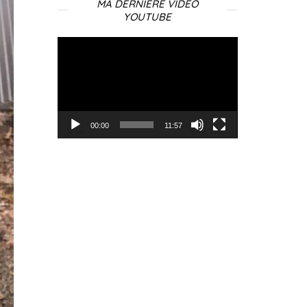
MA DERNIÈRE VIDÉO
YOUTUBE
Lecteur
vidéo
00:00
11:57