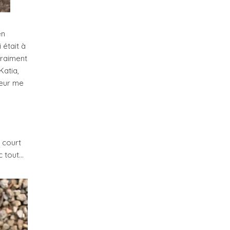
en
 était à
vraiment
Katia,
leur me
z court
c tout…