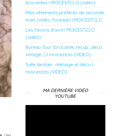
brocantes l MOICESTCLO (vidéo)
Mes vêtements préférés de seconde
main (vidéo Youtube) l MOICESTCLO
Les favoris d’avril l MOICESTCLO
(vidéo)
Bureau Tour (brocante, recup’, déco
vintage…) l moicestclo (VIDEO)
Salle de bain : ménage et déco l
moicestclo (VIDEO)
MA DERNIÈRE VIDÉO
YOUTUBE
Lecteur
vidéo
e
, j’en