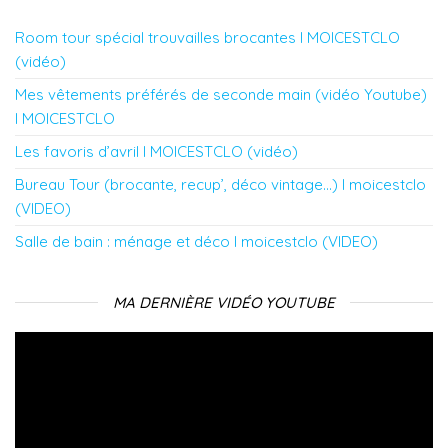
Room tour spécial trouvailles brocantes l MOICESTCLO
(vidéo)
Mes vêtements préférés de seconde main (vidéo Youtube)
l MOICESTCLO
Les favoris d’avril l MOICESTCLO (vidéo)
Bureau Tour (brocante, recup’, déco vintage…) l moicestclo
(VIDEO)
Salle de bain : ménage et déco l moicestclo (VIDEO)
MA DERNIÈRE VIDÉO YOUTUBE
Lecteur
vidéo