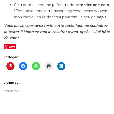
Cela permet, comme je l’ai fait, de
retarder une colo
! Économie donc mais aussi, j’agresse moins souvent
mon cheveu en lui donnant pourtant un peu de
pep’s
!
Vous aussi, vous avez testé cette technique ou souhaitez
la tester ? Montrez-moi le résultat avant-après !! J’ai hâte
de voir !
Save
Partager :
C
C
C
C
C
l
l
l
l
l
i
i
i
i
i
q
q
q
q
q
u
u
u
u
u
e
e
e
e
e
J’aime ça :
z
z
z
r
z
p
p
p
p
p
chargement…
o
o
o
o
o
u
u
u
u
u
r
r
r
r
r
p
p
p
i
p
a
a
a
m
a
r
r
r
p
r
t
t
t
r
t