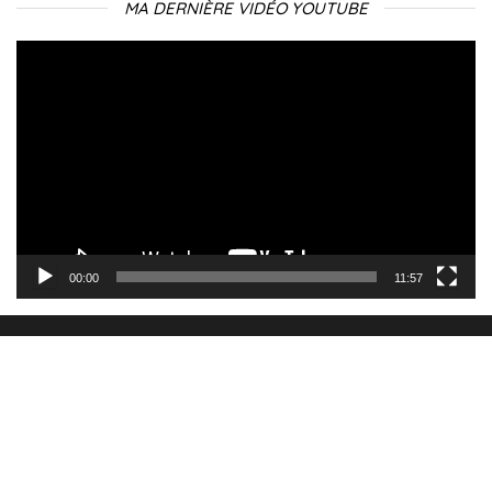
MA DERNIÈRE VIDÉO YOUTUBE
Lecteur
vidéo
00:00
11:57
Fièrement propulsé par
WordPress
|
Thème :
Envo Blog