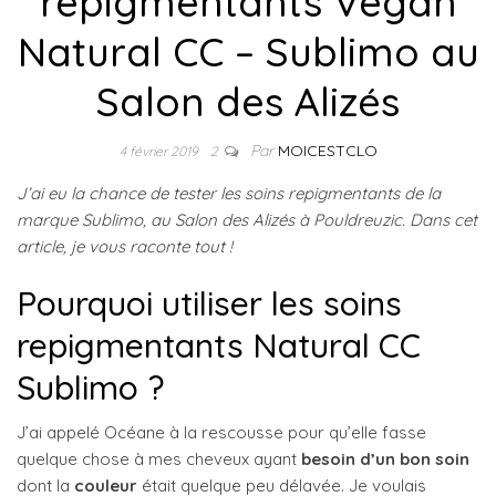
repigmentants Vegan
Natural CC – Sublimo au
Salon des Alizés
Par
MOICESTCLO
4 février 2019
2
J’ai eu la chance de tester les soins repigmentants de la
marque Sublimo, au Salon des Alizés à Pouldreuzic. Dans cet
article, je vous raconte tout !
Pourquoi utiliser les soins
repigmentants Natural CC
Sublimo ?
J’ai appelé Océane à la rescousse pour qu’elle fasse
quelque chose à mes cheveux ayant
besoin d’un bon soin
dont la
couleur
était quelque peu délavée. Je voulais