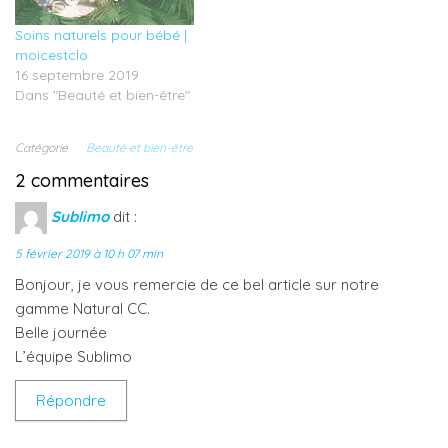
l
e
e
e
e
f
f
f
Soins naturels pour bébé |
f
e
e
e
e
n
n
n
moicestclo
n
ê
ê
ê
16 septembre 2019
ê
t
t
t
t
r
r
r
Dans "Beauté et bien-être"
r
e
e
e
e
)
)
)
)
Catégorie
Beauté et bien-être
2 commentaires
Sublimo
dit :
5 février 2019 à 10 h 07 min
Bonjour, je vous remercie de ce bel article sur notre
gamme Natural CC.
Belle journée
L’équipe Sublimo
Répondre