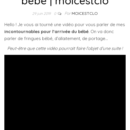
bébé | moicestclo
Par
MOICESTCLO
29 juin 2019
0
Hello ! Je vous ai tourné une vidéo pour vous parler de mes
incontournables pour l’arrivée du bébé
. On va donc
parler de fringues bébé, d’allaitement, de portage…
Peut-être que cette vidéo pourrait faire l’objet d’une suite !