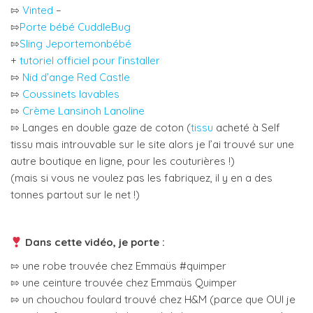
⇰
Vinted
–
⇰
Porte bébé CuddleBug
⇰
Sling Jeportemonbébé
+
tutoriel officiel pour l’installer
⇰
Nid d’ange Red Castle
⇰
Coussinets lavables
⇰
Crème Lansinoh Lanoline
⇰ Langes en double gaze de coton (
tissu
acheté à Self
tissu mais introuvable sur le site alors je l’ai trouvé sur une
autre boutique en ligne, pour les couturières !)
(mais si vous ne voulez pas les fabriquez, il y en a des
tonnes partout sur le net !)
Dans cette vidéo, je porte :
⇰ une robe trouvée chez Emmaüs #quimper
⇰ une ceinture trouvée chez Emmaüs Quimper
⇰ un chouchou foulard trouvé chez H&M (parce que OUI je