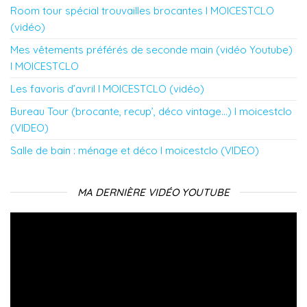
Room tour spécial trouvailles brocantes l MOICESTCLO
(vidéo)
Mes vêtements préférés de seconde main (vidéo Youtube)
l MOICESTCLO
Les favoris d’avril l MOICESTCLO (vidéo)
Bureau Tour (brocante, recup’, déco vintage…) l moicestclo
(VIDEO)
Salle de bain : ménage et déco l moicestclo (VIDEO)
MA DERNIÈRE VIDÉO YOUTUBE
Lecteur
vidéo