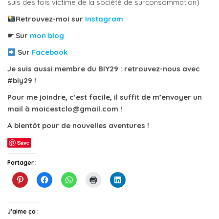
suis des fois victime de la société de surconsommation)
Retrouvez-moi sur
Instagram
☛ Sur
mon blog
Sur
Facebook
Je suis aussi membre du BIY29 : retrouvez-nous avec
#biy29 !
Pour me joindre, c’est facile, il suffit de m’envoyer un
mail à moicestclo@gmail.com !
A bientôt pour de nouvelles aventures !
Save
Partager :
C
C
C
C
C
l
l
l
l
l
i
i
i
i
i
q
q
q
q
q
u
u
u
u
u
e
e
e
e
e
J’aime ça :
z
z
z
r
z