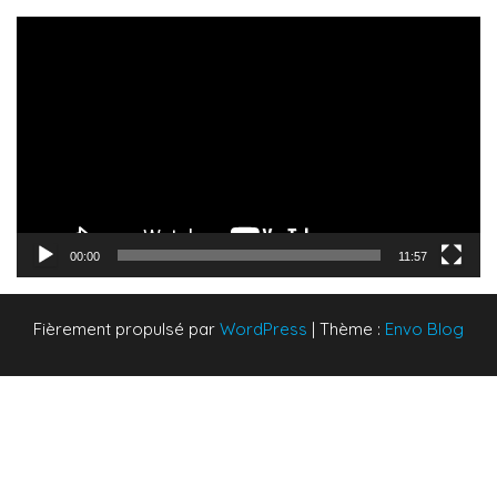
Lecteur
vidéo
00:00
11:57
Fièrement propulsé par
WordPress
|
Thème :
Envo Blog