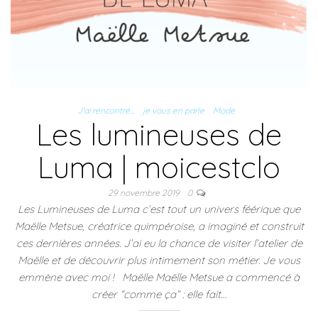
v
r
r
u
r
r
e
e
v
e
e
d
d
e
d
d
a
a
l
a
a
n
n
l
n
n
s
s
e
s
s
u
u
f
u
u
n
n
e
n
n
e
e
n
e
e
n
n
ê
n
n
o
o
t
o
o
u
u
r
u
J'ai rencontré...
je vous en parle
Mode
u
v
v
e
v
v
e
e
)
e
Les lumineuses de
e
l
l
l
l
l
l
l
l
e
e
e
Luma | moicestclo
e
f
f
f
f
e
e
e
e
n
n
n
n
ê
ê
ê
29 novembre 2019
0
ê
t
t
t
t
r
r
r
Les Lumineuses de Luma c’est tout un univers féérique que
r
e
e
e
e
)
)
)
Maëlle Metsue, créatrice quimpéroise, a imaginé et construit
)
ces dernières années. J’ai eu la chance de visiter l’atelier de
Maëlle et de découvrir plus intimement son métier. Je vous
emmène avec moi ! Maëlle Maëlle Metsue a commencé à
créer “comme ça” : elle fait…