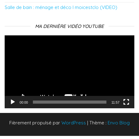
Salle de bain : ménage et déco l moicestclo (VIDEO)
MA DERNIÈRE VIDÉO YOUTUBE
Lecteur
vidéo
00:00
11:57
Fièrement propulsé par
WordPress
|
Thème :
Envo Blog