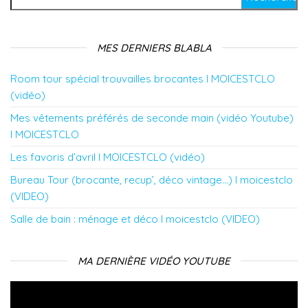
n
o
o
t
o
o
u
u
r
u
u
v
v
e
v
v
e
e
)
e
e
l
l
l
MES DERNIERS BLABLA
l
l
l
l
l
e
e
e
e
f
f
f
Room tour spécial trouvailles brocantes l MOICESTCLO
f
e
e
e
e
n
n
n
(vidéo)
n
ê
ê
ê
ê
t
t
t
t
r
r
r
Mes vêtements préférés de seconde main (vidéo Youtube)
r
e
e
e
e
)
)
)
l MOICESTCLO
)
Les favoris d’avril l MOICESTCLO (vidéo)
Bureau Tour (brocante, recup’, déco vintage…) l moicestclo
(VIDEO)
Salle de bain : ménage et déco l moicestclo (VIDEO)
MA DERNIÈRE VIDÉO YOUTUBE
Lecteur
vidéo