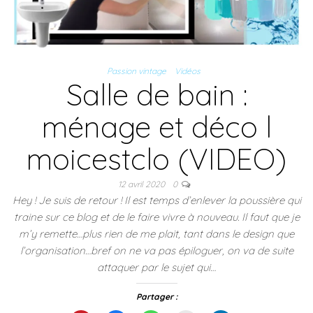
Passion vintage
Vidéos
Salle de bain :
ménage et déco l
moicestclo (VIDEO)
12 avril 2020
0
Hey ! Je suis de retour ! Il est temps d’enlever la poussière qui
traine sur ce blog et de le faire vivre à nouveau. Il faut que je
m’y remette…plus rien de me plait, tant dans le design que
l’organisation…bref on ne va pas épiloguer, on va de suite
attaquer par le sujet qui…
Partager :