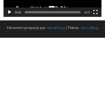
00:00
11:57
Fièrement propulsé par
WordPress
|
Thème :
Envo Blog