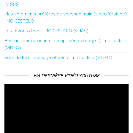
(vidéo)
Mes vêtements préférés de seconde main (vidéo Youtube)
l MOICESTCLO
Les favoris d’avril l MOICESTCLO (vidéo)
Bureau Tour (brocante, recup’, déco vintage…) l moicestclo
(VIDEO)
Salle de bain : ménage et déco l moicestclo (VIDEO)
MA DERNIÈRE VIDÉO YOUTUBE
Lecteur
vidéo