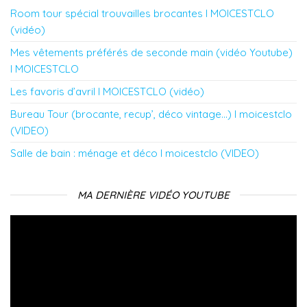
Room tour spécial trouvailles brocantes l MOICESTCLO
(vidéo)
Mes vêtements préférés de seconde main (vidéo Youtube)
l MOICESTCLO
Les favoris d’avril l MOICESTCLO (vidéo)
Bureau Tour (brocante, recup’, déco vintage…) l moicestclo
(VIDEO)
Salle de bain : ménage et déco l moicestclo (VIDEO)
MA DERNIÈRE VIDÉO YOUTUBE
Lecteur
vidéo