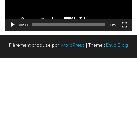
00:00
11:57
Fièrement propulsé par
WordPress
|
Thème :
Envo Blog