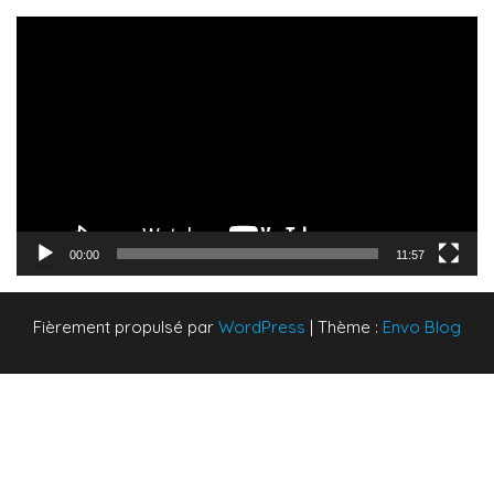
Lecteur
vidéo
00:00
11:57
Fièrement propulsé par
WordPress
|
Thème :
Envo Blog