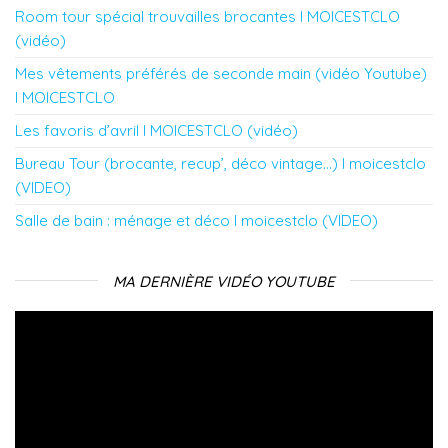
Room tour spécial trouvailles brocantes l MOICESTCLO
(vidéo)
Mes vêtements préférés de seconde main (vidéo Youtube)
l MOICESTCLO
Les favoris d’avril l MOICESTCLO (vidéo)
Bureau Tour (brocante, recup’, déco vintage…) l moicestclo
(VIDEO)
Salle de bain : ménage et déco l moicestclo (VIDEO)
MA DERNIÈRE VIDÉO YOUTUBE
Lecteur
vidéo