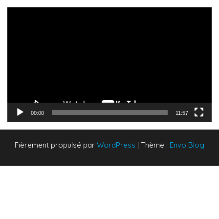
Lecteur
vidéo
00:00
11:57
Fièrement propulsé par
WordPress
|
Thème :
Envo Blog