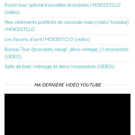
Room tour spécial trouvailles brocantes l MOICESTCLO
(vidéo)
Mes vêtements préférés de seconde main (vidéo Youtube)
l MOICESTCLO
Les favoris d’avril l MOICESTCLO (vidéo)
Bureau Tour (brocante, recup’, déco vintage…) l moicestclo
(VIDEO)
Salle de bain : ménage et déco l moicestclo (VIDEO)
MA DERNIÈRE VIDÉO YOUTUBE
Lecteur
vidéo