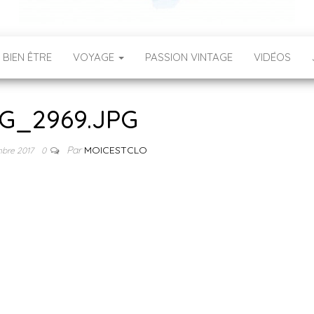
 BIEN ÊTRE
VOYAGE
PASSION VINTAGE
VIDÉOS
G_2969.JPG
Par
MOICESTCLO
mbre 2017
0