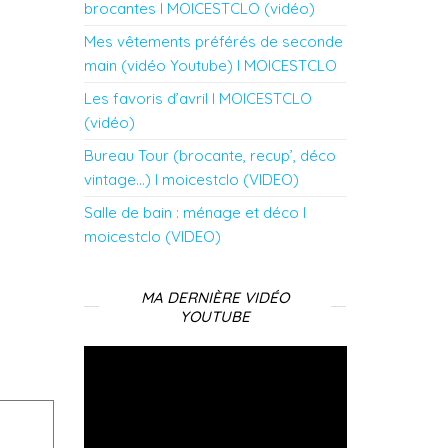
brocantes l MOICESTCLO (vidéo)
Mes vêtements préférés de seconde
main (vidéo Youtube) l MOICESTCLO
Les favoris d’avril l MOICESTCLO
(vidéo)
Bureau Tour (brocante, recup’, déco
vintage…) l moicestclo (VIDEO)
Salle de bain : ménage et déco l
moicestclo (VIDEO)
MA DERNIÈRE VIDÉO
YOUTUBE
Lecteur
vidéo