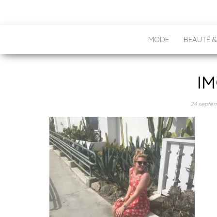
MODE
BEAUTÉ &
IM
24 septe