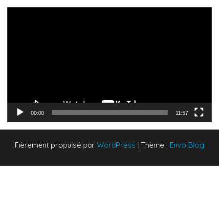
Lecteur
vidéo
00:00
11:57
Fièrement propulsé par
WordPress
|
Thème :
Envo Blog