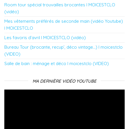
Room tour spécial trouvailles brocantes l MOICESTCLO
(vidéo)
Mes vêtements préférés de seconde main (vidéo Youtube)
l MOICESTCLO
Les favoris d’avril l MOICESTCLO (vidéo)
Bureau Tour (brocante, recup’, déco vintage…) l moicestclo
(VIDEO)
Salle de bain : ménage et déco l moicestclo (VIDEO)
MA DERNIÈRE VIDÉO YOUTUBE
Lecteur
vidéo