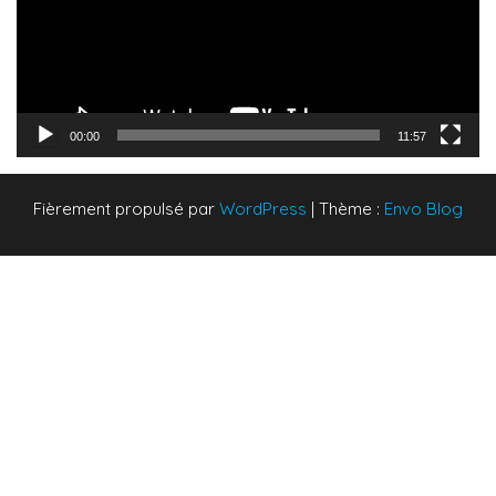
00:00
11:57
Fièrement propulsé par
WordPress
|
Thème :
Envo Blog