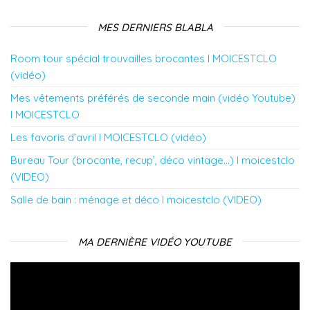
e
n
n
ê
n
n
o
o
t
o
o
u
u
r
u
MES DERNIERS BLABLA
u
v
v
e
v
v
e
e
)
e
e
l
l
l
Room tour spécial trouvailles brocantes l MOICESTCLO
l
l
l
l
l
e
e
e
(vidéo)
e
f
f
f
f
e
e
e
Mes vêtements préférés de seconde main (vidéo Youtube)
e
n
n
n
n
ê
ê
ê
l MOICESTCLO
ê
t
t
t
t
r
r
r
r
e
e
e
Les favoris d’avril l MOICESTCLO (vidéo)
e
)
)
)
)
Bureau Tour (brocante, recup’, déco vintage…) l moicestclo
(VIDEO)
Salle de bain : ménage et déco l moicestclo (VIDEO)
MA DERNIÈRE VIDÉO YOUTUBE
Lecteur
vidéo