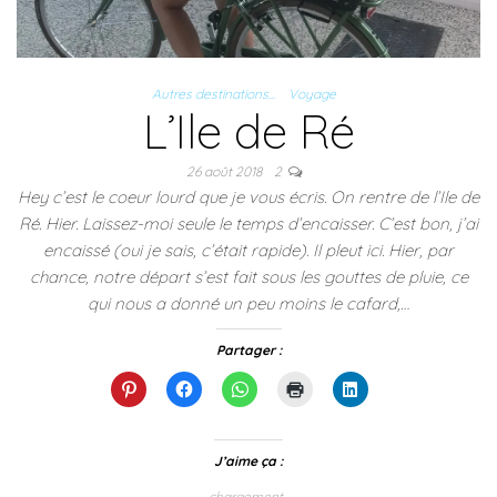
Autres destinations...
Voyage
L’Ile de Ré
26 août 2018
2
Hey c’est le coeur lourd que je vous écris. On rentre de l’Ile de
Ré. Hier. Laissez-moi seule le temps d’encaisser. C’est bon, j’ai
encaissé (oui je sais, c’était rapide). Il pleut ici. Hier, par
chance, notre départ s’est fait sous les gouttes de pluie, ce
qui nous a donné un peu moins le cafard,…
Partager :
C
C
C
C
C
l
l
l
l
l
i
i
i
i
i
q
q
q
q
q
u
u
u
u
u
e
e
e
e
e
J’aime ça :
z
z
z
r
z
p
p
p
p
p
chargement…