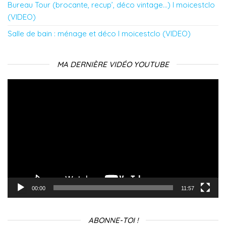
Bureau Tour (brocante, recup’, déco vintage…) l moicestclo
(VIDEO)
Salle de bain : ménage et déco l moicestclo (VIDEO)
MA DERNIÈRE VIDÉO YOUTUBE
Lecteur
vidéo
00:00
11:57
ABONNE-TOI !