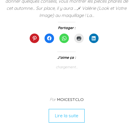
donner quelques conseils, vous montrer les pièces phares de
cet automne… Sur place, il y aura …メ Valérie (Look et Votre
Image) au maquillage ! La…
Partager :
C
C
C
C
C
l
l
l
l
l
i
i
i
i
i
q
q
q
q
q
u
u
u
u
u
e
e
e
e
e
J’aime ça :
z
z
z
r
z
p
p
p
p
p
chargement…
o
o
o
o
o
u
u
u
u
u
r
r
r
r
r
p
p
p
i
p
a
a
a
m
a
r
r
r
p
r
t
t
t
r
t
a
a
a
i
a
g
g
g
m
g
Par
MOICESTCLO
e
e
e
e
e
r
r
r
r
r
s
s
s
(
s
u
u
u
o
u
Lire la suite
r
r
r
u
r
P
F
W
v
L
i
a
h
r
i
n
c
a
e
n