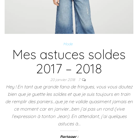
a
n
n
l
n
n
s
s
e
s
s
u
u
f
u
u
n
n
e
n
n
e
e
n
e
e
n
n
ê
n
n
o
o
t
o
o
u
u
r
u
u
v
v
e
v
v
e
e
)
e
e
l
l
l
Mode
l
l
l
l
Mes astuces soldes
l
e
e
e
e
f
f
f
f
e
e
e
e
n
n
n
2017 – 2018
n
ê
ê
ê
ê
t
t
t
t
r
r
r
r
e
e
e
20 janvier 2018
7
e
)
)
)
Hey ! En tant que grande fana de fringues, vous vous doutez
)
bien que je guette les soldes et que je suis toujours en train
de remplir des paniers…que je ne valide quasiment jamais en
ce moment car en janvier…ben j’ai pas un rond (vive
l’expression à tonton Jean). En attendant, j’ai quelques
astuces à…
Partager :