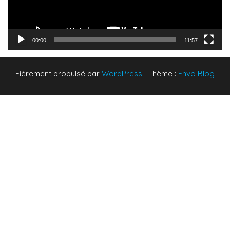
00:00
11:57
Fièrement propulsé par
WordPress
|
Thème :
Envo Blog