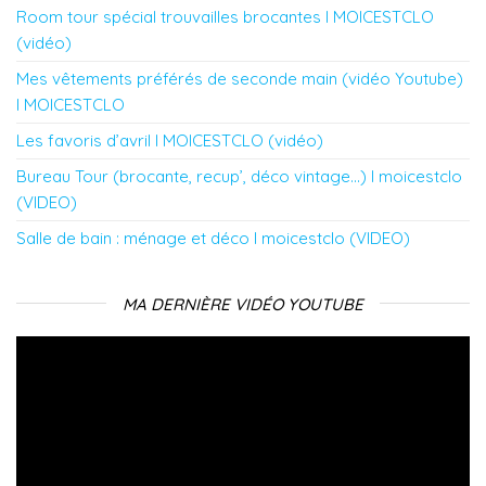
Room tour spécial trouvailles brocantes l MOICESTCLO
(vidéo)
Mes vêtements préférés de seconde main (vidéo Youtube)
l MOICESTCLO
Les favoris d’avril l MOICESTCLO (vidéo)
Bureau Tour (brocante, recup’, déco vintage…) l moicestclo
(VIDEO)
Salle de bain : ménage et déco l moicestclo (VIDEO)
MA DERNIÈRE VIDÉO YOUTUBE
Lecteur
vidéo