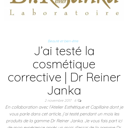
Beauté et bien-être
J’ai testé la
cosmétique
corrective | Dr Reiner
Janka
2 novembre 2017
6
En collaboration avec l’Atelier Esthétique et Capillaire dont je
vous parle dans cet article, j’ai testé pendant un mois les
produits de la gamme Dr Reiner Janka. Je vous fais part ici
de mon expérience après un mois d’essai de la gamme Dr