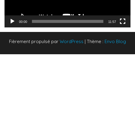
00:00
11:57
Fièrement propulsé par
WordPress
|
Thème :
Envo Blog