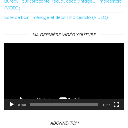
Bureau Tour (brocante, recup’, déco vintage…) l moicestclo
(VIDEO)
Salle de bain : ménage et déco l moicestclo (VIDEO)
MA DERNIÈRE VIDÉO YOUTUBE
Lecteur
vidéo
00:00
11:57
ABONNE-TOI !