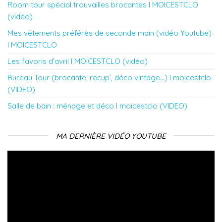
Room tour spécial trouvailles brocantes l MOICESTCLO
(vidéo)
Mes vêtements préférés de seconde main (vidéo Youtube)
l MOICESTCLO
Les favoris d’avril l MOICESTCLO (vidéo)
Bureau Tour (brocante, recup’, déco vintage…) l moicestclo
(VIDEO)
Salle de bain : ménage et déco l moicestclo (VIDEO)
MA DERNIÈRE VIDÉO YOUTUBE
Lecteur
vidéo