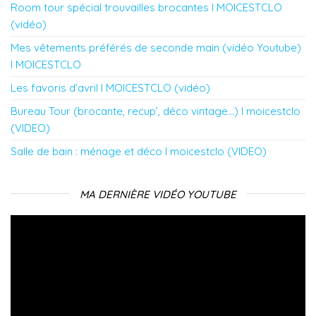
Room tour spécial trouvailles brocantes l MOICESTCLO
(vidéo)
Mes vêtements préférés de seconde main (vidéo Youtube)
l MOICESTCLO
Les favoris d’avril l MOICESTCLO (vidéo)
Bureau Tour (brocante, recup’, déco vintage…) l moicestclo
(VIDEO)
Salle de bain : ménage et déco l moicestclo (VIDEO)
MA DERNIÈRE VIDÉO YOUTUBE
Lecteur
vidéo