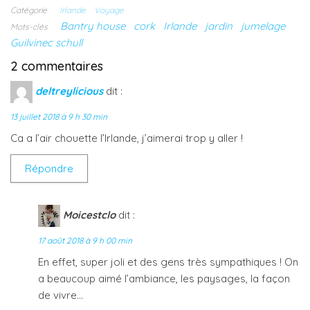
e
f
f
f
Catégorie
Irlande
Voyage
f
e
e
e
e
n
n
n
Bantry house
cork
Irlande
jardin
jumelage
Mots-clés
n
ê
ê
ê
ê
t
t
t
Guilvinec schull
t
r
r
r
r
e
e
e
2 commentaires
e
)
)
)
)
deltreylicious
dit :
13 juillet 2018 à 9 h 30 min
Ca a l’air chouette l’Irlande, j’aimerai trop y aller !
Répondre
Moicestclo
dit :
17 août 2018 à 9 h 00 min
En effet, super joli et des gens très sympathiques ! On
a beaucoup aimé l’ambiance, les paysages, la façon
de vivre…