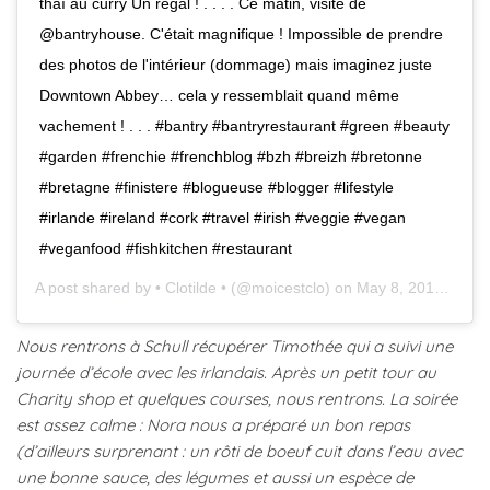
thaï au curry Un régal ! . . . . Ce matin, visite de
@bantryhouse. C'était magnifique ! Impossible de prendre
des photos de l'intérieur (dommage) mais imaginez juste
Downtown Abbey… cela y ressemblait quand même
vachement ! . . . #bantry #bantryrestaurant #green #beauty
#garden #frenchie #frenchblog #bzh #breizh #bretonne
#bretagne #finistere #blogueuse #blogger #lifestyle
#irlande #ireland #cork #travel #irish #veggie #vegan
#veganfood #fishkitchen #restaurant
A post shared by
• Clotilde •
(@moicestclo) on
May 8, 2018 at 7:16am PDT
Nous rentrons à Schull récupérer Timothée qui a suivi une
journée d’école avec les irlandais. Après un petit tour au
Charity shop et quelques courses, nous rentrons. La soirée
est assez calme : Nora nous a préparé un bon repas
(d’ailleurs surprenant : un rôti de boeuf cuit dans l’eau avec
une bonne sauce, des légumes et aussi un espèce de