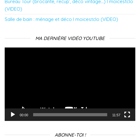
Bureau Tour (brocante, recup’, déco vintage…) l moicestclo
(VIDEO)
Salle de bain : ménage et déco l moicestclo (VIDEO)
MA DERNIÈRE VIDÉO YOUTUBE
Lecteur
vidéo
00:00
11:57
ABONNE-TOI !