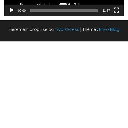
00:00
11:57
Fièrement propulsé par
WordPress
|
Thème :
Envo Blog