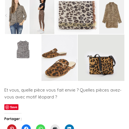
Et vous, quelle pièce vous fait envie ? Quelles pièces avez-
vous avec motif léopard ?
Save
Partager :
C
C
C
C
C