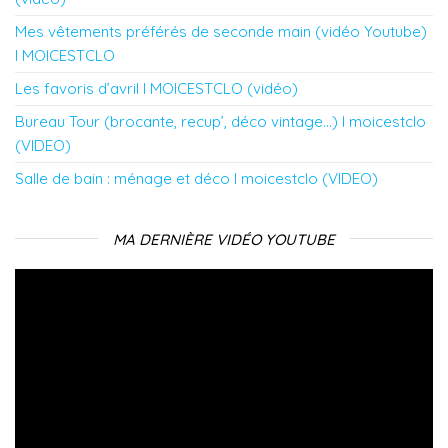
Mes vêtements préférés de seconde main (vidéo Youtube)
l MOICESTCLO
Les favoris d’avril l MOICESTCLO (vidéo)
Bureau Tour (brocante, recup’, déco vintage…) l moicestclo
(VIDEO)
Salle de bain : ménage et déco l moicestclo (VIDEO)
MA DERNIÈRE VIDÉO YOUTUBE
Lecteur
vidéo